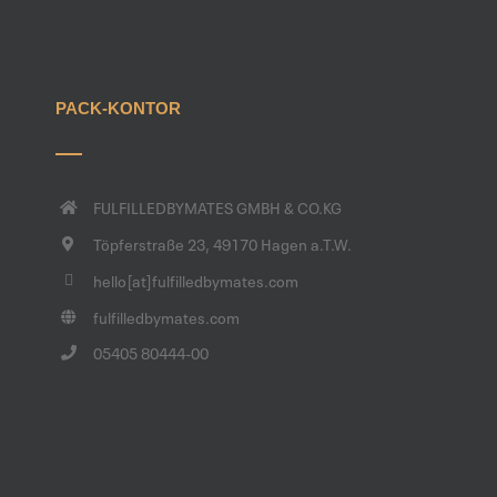
PACK-KONTOR
FULFILLEDBYMATES GMBH & CO.KG
Töpferstraße 23, 49170 Hagen a.T.W.
hello[at]fulfilledbymates.com
fulfilledbymates.com
05405 80444-00
Kundenbewertungen und Erfahrungen zu
FulfilledByMates GmbH & Co. KG