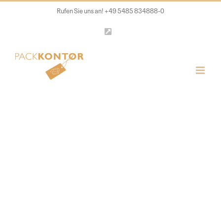
Zum
Rufen Sie uns an! +49 5485 834888-0
Inhalt
LinkedIn
springen
Konfektionierun
von Packkontor
Ihr Spezialist