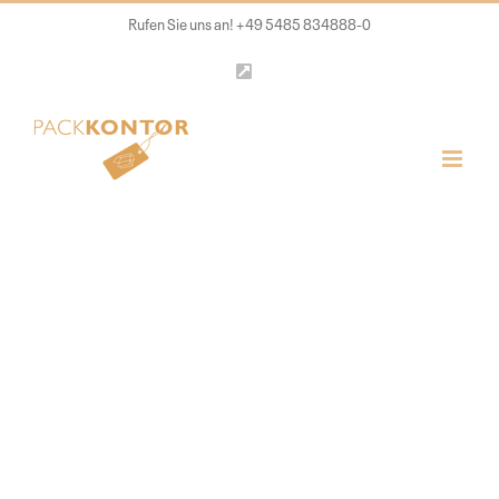
Zum
Rufen Sie uns an! +49 5485 834888-0
Inhalt
LinkedIn
springen
Werbemittel-
und
Marketinglogisti